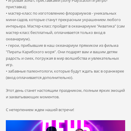
• игровая зона с приставками (Sony PlayStation и ретро-
приставка);
• мастер-класс по изготовлению флорариумов - уникальных
мини-садов, которые станут прекрасным украшением любого
интерьера. Мастер-класс пройдет в океанариуме "Акватика" (сам
мастер-класс бесплатный, оплачивается только вход в
океанариум).
• герои, прибывшие в наш океанариум прямиком из фильма
"Пираты Карибского моря". Они подарят вам и вашим детям
радость и смех, погружая в мир волшебства и увлекательных
игр.
• забавные палеонтологи, которые будут ждать вас в оранжерее
(вход оплачивается дополнительно).
Этот день станет настоящим праздником, полным ярких эмоций
и захватывающих моментов.
С нетерпением ждем нашей встречи!