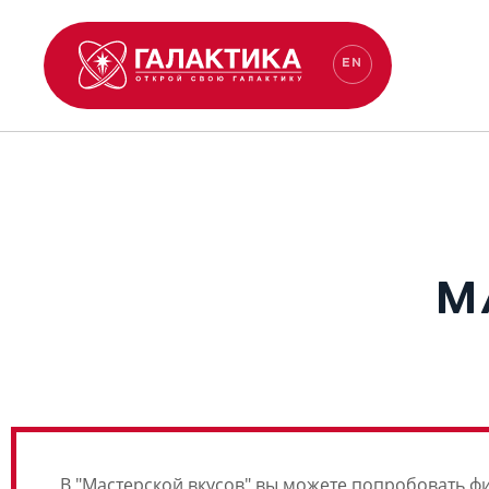
EN
М
В "Мастерской вкусов" вы можете попробовать ф